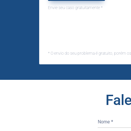
Envie seu caso gratuitamente *
* O envio do seu problema é gratuito, porém os 
Fal
Nome
*