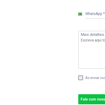
WhatsApp
*
B
r
a
Mais detalhes
z
i
l
+
5
5
Ao enviar vo
Fale com nos