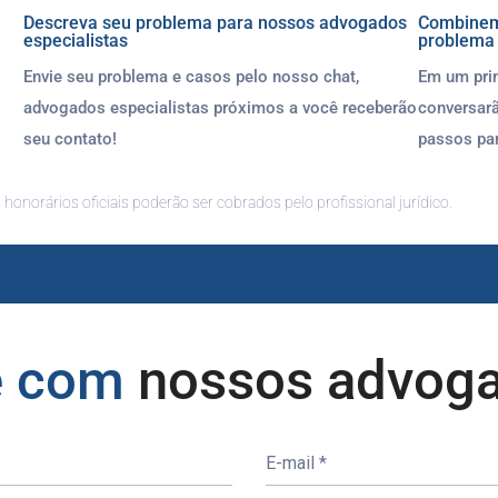
Descreva seu problema para nossos advogados
Combinem 
especialistas
problema
Envie seu problema e casos pelo nosso chat,
Em um pri
advogados especialistas próximos a você receberão
conversar
seu contato!
passos par
honorários oficiais poderão ser cobrados pelo profissional jurídico.
e com
nossos advog
E-mail
*