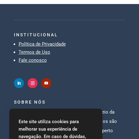
INSTITUCIONAL
Política de Privacidade
Termos de Uso
Fale conosco
SOBRE NÓS
Aproximamos clientes e advogados por meio da
tecnologia. Problemas comuns dos cidadãos são
Este site utiliza cookies para
melhorar sua experiência de
encaminhados à advogados especialistas perto
navegação. Em caso de dúvidas,